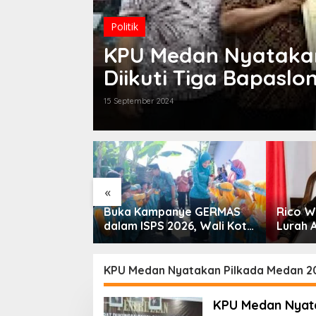
Politik
KPU Medan Nyatakan
Diikuti Tiga Bapaslo
15 September 2024
«
nerasi Bebas
Buka Kampanye GERMAS
Rico W
li Kota
dalam ISPS 2026, Wali Kota
Lurah 
i Dorong
Tebingtinggi Apresiasi
 SP3 Catin
Penurunan Stunting
KPU Medan Nyatakan Pilkada Medan 20
KPU Medan Nyata