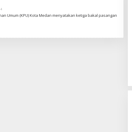
24
O
L
ihan Umum (KPU) Kota Medan menyatakan ketiga bakal pasangan
E
H
A
D
I
W
A
S
G
O