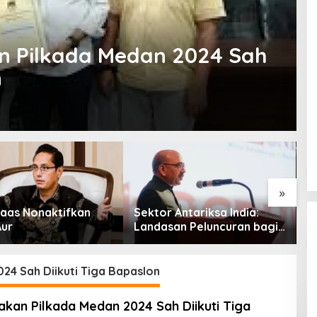
 Pilkada Medan 2024 Sah
n
»
aas Nonaktifkan
Sektor Antariksa India:
C
Aur
Landasan Peluncuran bagi
M
Kemitraan Global
P
P
24 Sah Diikuti Tiga Bapaslon
kan Pilkada Medan 2024 Sah Diikuti Tiga