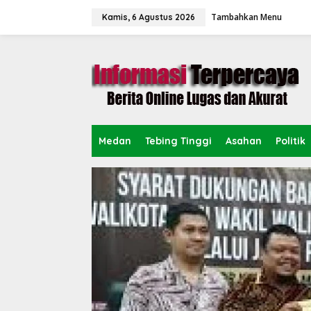
L
Tambahkan Menu
e
Kamis, 6 Agustus 2026
w
a
t
i
k
e
k
o
n
Medan
Tebing Tinggi
Asahan
Politik
t
e
n