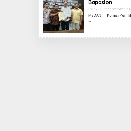
Bapaslon
Politik
|
15 September 20
MEDAN || Komisi Pemil