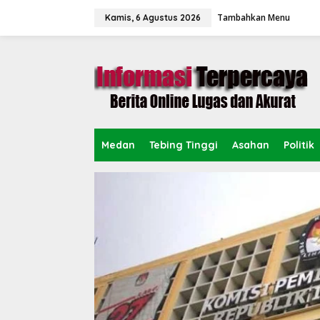
L
Tambahkan Menu
e
Kamis, 6 Agustus 2026
w
a
t
i
k
e
k
o
n
Medan
Tebing Tinggi
Asahan
Politik
t
e
n