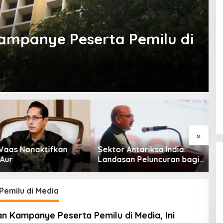
 Kampanye Peserta Pemilu di
»
aas Nonaktifkan
Sektor Antariksa India:
C
Aur
Landasan Peluncuran bagi
M
Kemitraan Global
P
P
Pemilu di Media
lan Kampanye Peserta Pemilu di Media, Ini