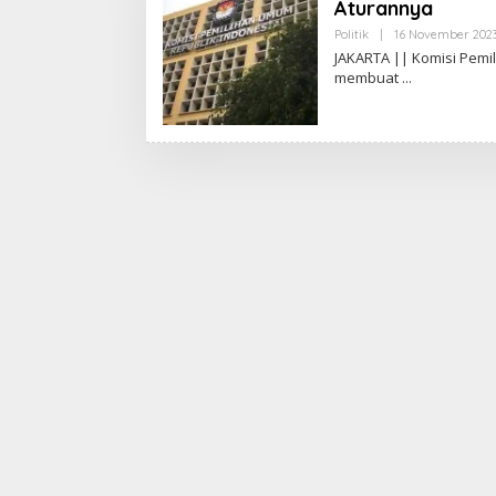
Aturannya
Politik
|
16 November 202
JAKARTA || Komisi Pemi
membuat