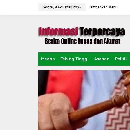
L
Tambahkan Menu
e
Sabtu, 8 Agustus 2026
w
a
t
i
k
e
k
o
n
Medan
Tebing Tinggi
Asahan
Politik
t
e
n