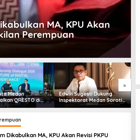
ikabulkan MA, KPU Akan
kilan Perempuan
»
ota Medan
Edwin Sugesti Dukung
S
alkan QRESTO di
Inspektorat Medan Soroti
P
Apeksi
Kinerja Kadis
B
Perkimcikataru Terkait
S
Rendahnya Serapan
erempuan
Anggaran
m Dikabulkan MA, KPU Akan Revisi PKPU