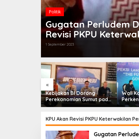
Politik
Gugatan Perludem D
Revisi PKPU Keterwa
1 September 2023
«
sempatan KTA
Kebijakan BI Dorong
Wali K
bih Dari
Perekonomian Sumut pada
Perken
ktifkan
Triwulan II Tahun 2026
Forum 
KPU Akan Revisi PKPU Keterwakilan P
Gugatan Perlude