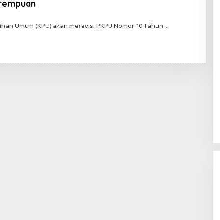
erempuan
O
L
ilihan Umum (KPU) akan merevisi PKPU Nomor 10 Tahun
E
H
A
D
I
W
A
S
G
O