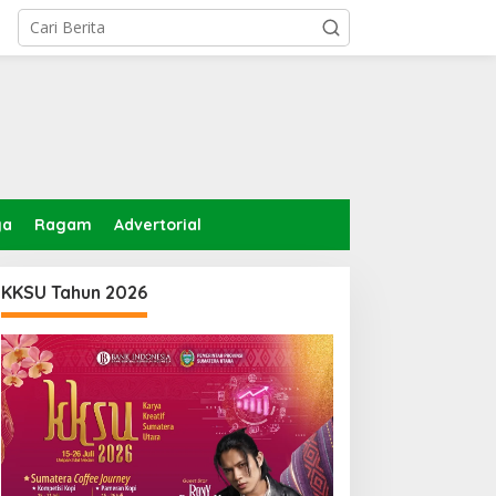
ga
Ragam
Advertorial
KKSU Tahun 2026
ektor Antariksa India:
Edwin Sugesti Dukung
andasan Peluncuran bagi
Inspektorat Medan Soroti
emitraan Global
Kinerja Kadis
Perkimcikataru Terkait