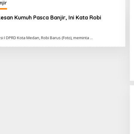
jir
esan Kumuh Pasca Banjir, Ini Kata Robi
O
L
i I DPRD Kota Medan, Robi Barus (Foto), meminta
E
H
A
D
I
W
A
S
G
O