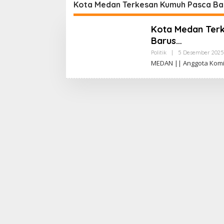
Serapan
Kota Medan Terkesan Kumuh Pasca Ban
Kota Medan Terk
Barus…
Politik
|
5 Desember 2025
MEDAN || Anggota Komis