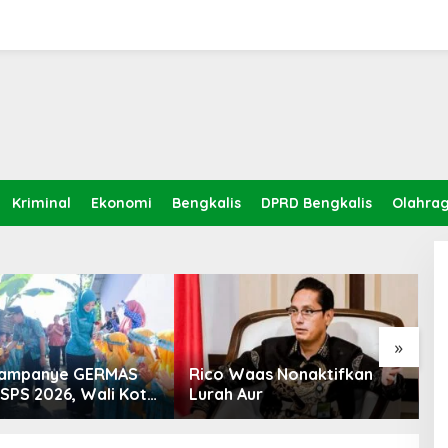
 Kumuh Pasca Banjir, Ini
Kriminal
Ekonomi
Bengkalis
DPRD Bengkalis
Olahra
»
Kampanye GERMAS
Rico Waas Nonaktifkan
S
ISPS 2026, Wali Kota
Lurah Aur
L
inggi Apresiasi
K
nan Stunting