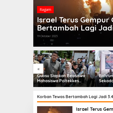
Ragam
Israel Terus Gempur
Bertambah Lagi Jadi
19 Oktober 2023
«
ti Nasution
Gubsu Siapkan Beasiswa
Bahrum
kolah Miliki
Mahasiswa Poltekkes
Sekada
egis Tanamkan
Gunungsitoli
diologi Pancasila
n Kebangsaan
Korban Tewas Bertambah Lagi Jadi 3.
Israel Terus Ge