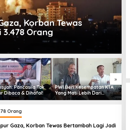
 Gaza, Korban Tewas
 3.478 Orang
»
syah: Pancasila Tak
PWI Beri Kesempatan KTA
K
r Dibaca & Dihafal!
Yang Mati Lebih Dari
P
Setahun Diaktifkan
T
Kembali
478 Orang
mpur Gaza, Korban Tewas Bertambah Lagi Jadi