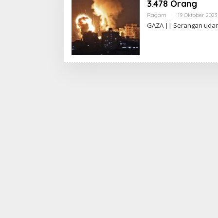
3.478 Orang
Ragam
|
19 Oktober 2023
GAZA || Serangan udara