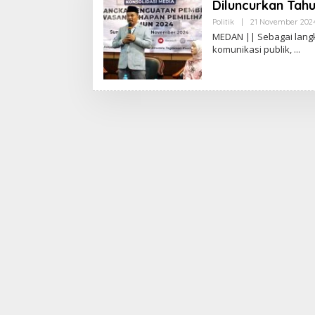
Diluncurkan Tah
Politik
|
21 November 202
MEDAN || Sebagai langk
komunikasi publik,