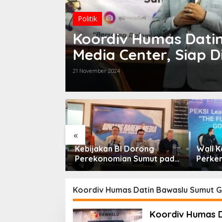
Politik
Koordiv Humas Dati
Media Center, Siap 
21 November 2024
«
sempatan KTA
Kebijakan BI Dorong
Wali K
bih Dari
Perekonomian Sumut pada
Perken
ktifkan
Triwulan II Tahun 2026
Forum 
Koordiv Humas Datin Bawaslu Sumut 
Koordiv Humas D