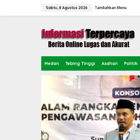
L
Tambahkan Menu
e
Sabtu, 8 Agustus 2026
w
a
t
i
k
e
k
o
n
Medan
Tebing Tinggi
Asahan
Politik
t
e
n