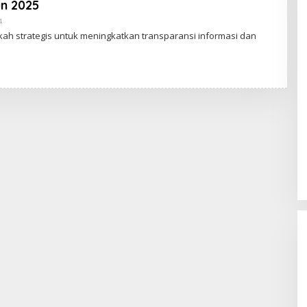
un 2025
4
O
L
ah strategis untuk meningkatkan transparansi informasi dan
E
H
A
D
I
W
A
S
G
O