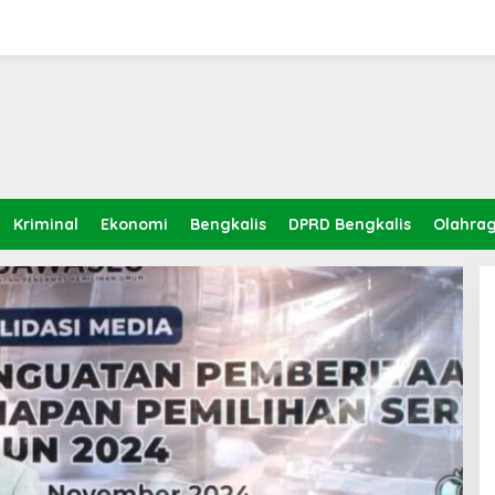
Kriminal
Ekonomi
Bengkalis
DPRD Bengkalis
Olahra