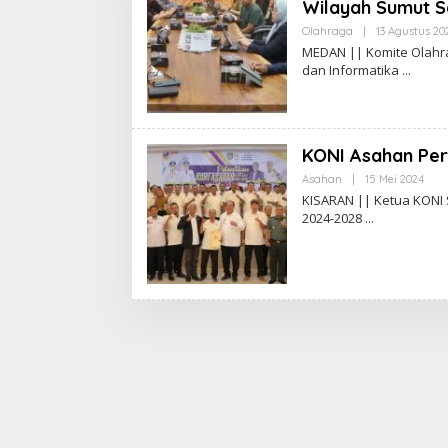
Wilayah Sumut S
Olahraga
|
13 Agustus 20
MEDAN || Komite Olahr
dan Informatika
KONI Asahan Per
Asahan
|
15 Mei 2024
O
L
KISARAN || Ketua KONI
E
2024-2028
H
A
D
I
W
A
S
G
O