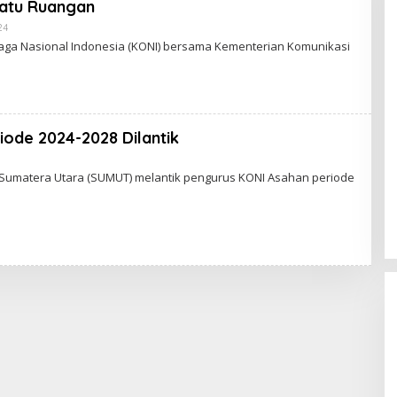
atu Ruangan
24
O
L
aga Nasional Indonesia (KONI) bersama Kementerian Komunikasi
E
H
A
D
I
W
A
iode 2024-2028 Dilantik
S
G
O
 Sumatera Utara (SUMUT) melantik pengurus KONI Asahan periode