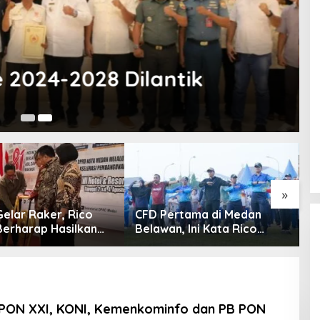
 2024-2028 Dilantik
13
»
elar Raker, Rico
CFD Pertama di Medan
W
erharap Hasilkan
Belawan, Ini Kata Rico
S
 Lebih Baik untuk
Waas…
akat
 PON XXI, KONI, Kemenkominfo dan PB PON