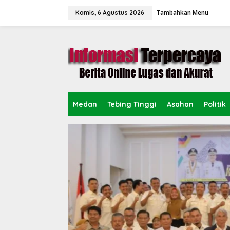
L
Tambahkan Menu
e
Kamis, 6 Agustus 2026
w
a
t
i
k
e
k
o
n
Medan
Tebing Tinggi
Asahan
Politik
t
e
n