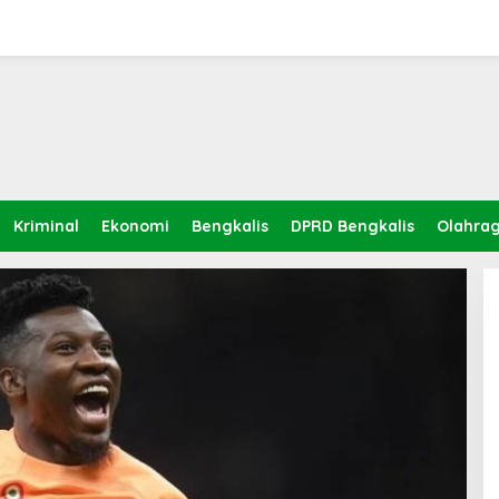
Kriminal
Ekonomi
Bengkalis
DPRD Bengkalis
Olahra