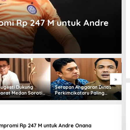
omi Rp 247 M untuk Andre
»
Sugesti Dukung
Serapan Anggaran Dinas
L
torat Medan Soroti
Perkimcikataru Paling
S
 Kadis
Buruk, Plh Sekda: Kami
T
cikataru Terkait
Sarankan Dievaluasi
O
nya Serapan
ran
ompromi Rp 247 M untuk Andre Onana