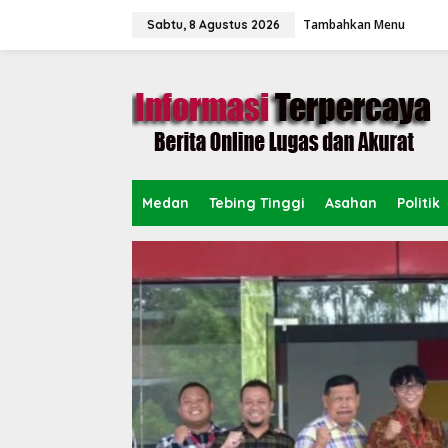
L
Tambahkan Menu
e
Sabtu, 8 Agustus 2026
w
a
t
i
k
e
k
o
n
Medan
Tebing Tinggi
Asahan
Politik
t
e
n