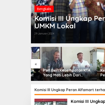
Bengkalis
Komisi III Ungkap P
UMKM Lokal
29 Januari 2024
«
 Pancasila Tak
PWI Beri Kesempatan KTA
Kebija
aca & Dihafal!
Yang Mati Lebih Dari
Pereko
Setahun Diaktifkan
Triwula
Kembali
Komisi III Ungkap Peran Alfamart ter
Komisi III Ungk