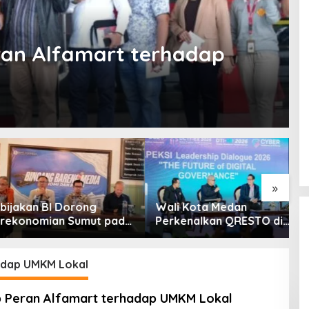
eran Alfamart terhadap
»
kan BI Dorong
Wali Kota Medan
E
nomian Sumut pada
Perkenalkan QRESTO di
I
n II Tahun 2026
Forum Apeksi
K
P
R
hadap UMKM Lokal
A
ap Peran Alfamart terhadap UMKM Lokal