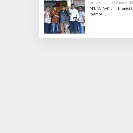
Bengkalis
|
29 Januari 2
PEKAN BARU || Komisi I
mampu