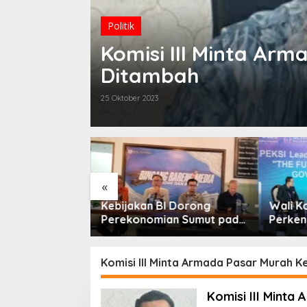
Politik
Komisi III Minta Arm
Ditambah
25 Oktober 2023
«
sempatan KTA
Kebijakan BI Dorong
Wali K
bih Dari
Perekonomian Sumut pada
Perken
ktifkan
Triwulan II Tahun 2026
Forum 
Komisi III Minta Armada Pasar Murah K
Komisi III Minta