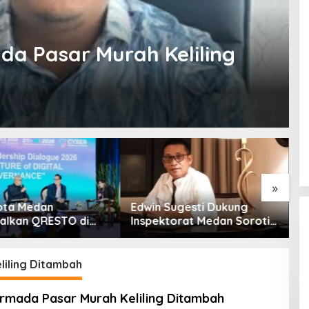
ada Pasar Murah Keliling
»
ota Medan
Edwin Sugesti Dukung
S
alkan QRESTO di
Inspektorat Medan Soroti
P
Apeksi
Kinerja Kadis
B
Perkimcikataru Terkait
S
Rendahnya Serapan
eliling Ditambah
Anggaran
 Armada Pasar Murah Keliling Ditambah