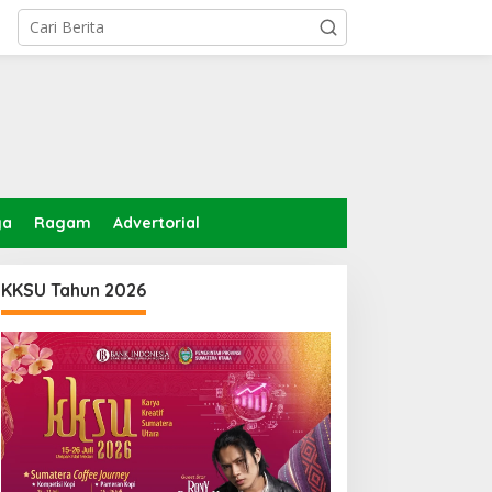
ga
Ragam
Advertorial
KKSU Tahun 2026
ektor Antariksa India:
Edwin Sugesti Dukung
andasan Peluncuran bagi
Inspektorat Medan Soroti
emitraan Global
Kinerja Kadis
Perkimcikataru Terkait