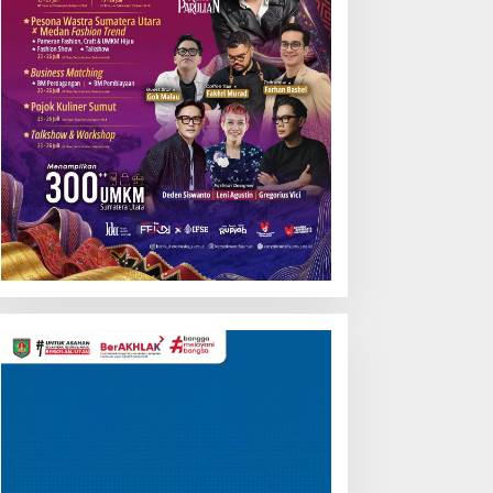
Rendahnya Serapan
Anggaran
Pemutar
Video