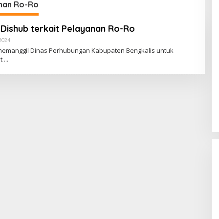
anan Ro-Ro
l Dishub terkait Pelayanan Ro-Ro
 2024
O
L
 memanggil Dinas Perhubungan Kabupaten Bengkalis untuk
E
it
H
A
D
I
W
A
S
G
O