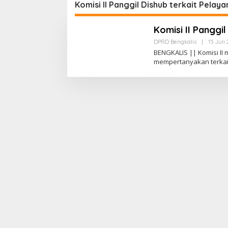
Serapan
Komisi II Panggil Dishub terkait Pelay
Komisi II Panggi
DPRD Bengkalis
|
15 Juli
BENGKALIS || Komisi II
mempertanyakan terka