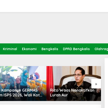
shub terkait Pelayanan Ro-
Kriminal
Ekonomi
Bengkalis
DPRD Bengkalis
Olahra
»
Kampanye GERMAS
Rico Waas Nonaktifkan
S
ISPS 2026, Wali Kota
Lurah Aur
L
inggi Apresiasi
K
nan Stunting