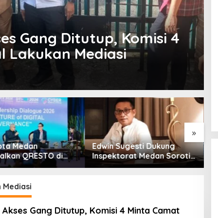
s Gang Ditutup, Komisi 4
l Lakukan Mediasi
»
ota Medan
Edwin Sugesti Dukung
S
alkan QRESTO di
Inspektorat Medan Soroti
P
Apeksi
Kinerja Kadis
B
Perkimcikataru Terkait
S
Rendahnya Serapan
 Mediasi
Anggaran
Akses Gang Ditutup, Komisi 4 Minta Camat