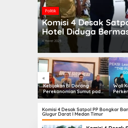
Politik
Komisi 4 Desak Sat
Hotel Diduga Bermasa
Glugur Darat I Meda
4 Maret 2025
«
sempatan KTA
Kebijakan BI Dorong
Wali K
bih Dari
Perekonomian Sumut pada
Perken
ktifkan
Triwulan II Tahun 2026
Forum 
Komisi 4 Desak Satpol PP Bongkar Ban
Glugur Darat I Medan Timur