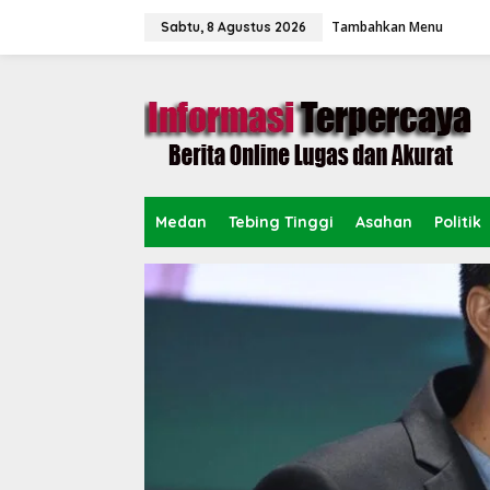
L
Tambahkan Menu
e
Sabtu, 8 Agustus 2026
w
a
t
i
k
e
k
o
n
Medan
Tebing Tinggi
Asahan
Politik
t
e
n