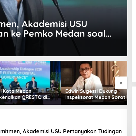
tmen, Akademisi USU
an ke Pemko Medan soal
»
ota Medan
Edwin Sugesti Dukung
S
alkan QRESTO di
Inspektorat Medan Soroti
P
Apeksi
Kinerja Kadis
B
Perkimcikataru Terkait
S
Rendahnya Serapan
Anggaran
omitmen, Akademisi USU Pertanyakan Tudingan