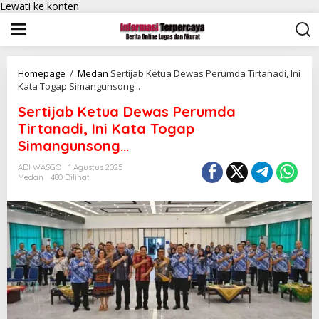
Lewati ke konten
Homepage
/
Medan
Sertijab Ketua Dewas Perumda Tirtanadi, Ini
Kata Togap Simangunsong...
Sertijab Ketua Dewas Perumda
Tirtanadi, Ini Kata Togap
Simangunsong…
ADI WASGO
1 Agustus 2025
Medan
480 Dilihat