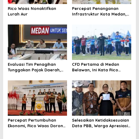
s
Rico Waas Nonaktifkan
Percepat Penanganan
Lurah Aur
Infrastruktur Kota Medan,
Dinas SDABMBK Perkuat
Sinergi dengan Kecamatan
Evaluasi Tim Penagihan
CFD Pertama di Medan
Tunggakan Pajak Daerah,
Belawan, Ini Kata Rico
Bapenda Medan Berhasil
Waas…
Tagih Rp 1,4 M pada Juli
2026
Percepat Pertumbuhan
Selesaikan Ketidaksesuaian
Ekonomi, Rico Waas Dorong
Data PBB, Warga Apresiasi
Penguatan Sinergi Pemko-
Respon Cepat Bapenda
DPRD
Kota Medan