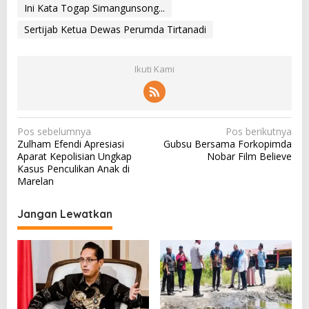
Ini Kata Togap Simangunsong...
Sertijab Ketua Dewas Perumda Tirtanadi
Ikuti Kami
N
Pos sebelumnya
Pos berikutnya
Zulham Efendi Apresiasi
Gubsu Bersama Forkopimda
a
Aparat Kepolisian Ungkap
Nobar Film Believe
v
Kasus Penculikan Anak di
Marelan
i
g
Jangan Lewatkan
a
s
i
p
o