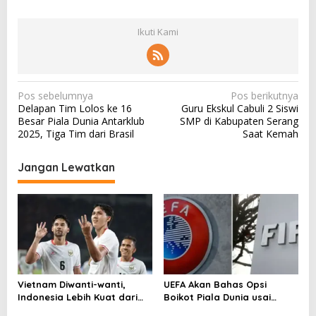
Ikuti Kami
N
Pos sebelumnya
Pos berikutnya
Delapan Tim Lolos ke 16
Guru Ekskul Cabuli 2 Siswi
a
Besar Piala Dunia Antarklub
SMP di Kabupaten Serang
v
2025, Tiga Tim dari Brasil
Saat Kemah
i
Jangan Lewatkan
g
a
s
i
p
o
Vietnam Diwanti-wanti,
UEFA Akan Bahas Opsi
s
Indonesia Lebih Kuat dari
Boikot Piala Dunia usai
Singapura!
Proposal Baru FIFA