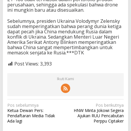
perusahaan, sehingga ada spekulasi bahwa drone
ini mungkin baru atau disesuaikan.
Sebelumnya, presiden Ukraina Volodymyr Zelensky
sudah memperingatkan bahwa perang dunia ketiga
dapat pecah jika China mendukung Rusia dalam
konflik di Ukraina. Sedangkan Menteri Luar Negeri
Amerika Serikat Antony Blinken memperingatkan
bahwa China sangat mempertimbangkan untuk
memasok senjata ke Rusia.***DTK
Post Views:
3,393
Ikuti Kami
N
Pos sebelumnya
Pos berikutnya
Ketua Dewan Pers:
HNW Minta Jokowi Segera
a
Pendaftaran Media Tidak
Ajukan RUU Pencabutan
v
Ada lagi
Perppu Ciptaker
i