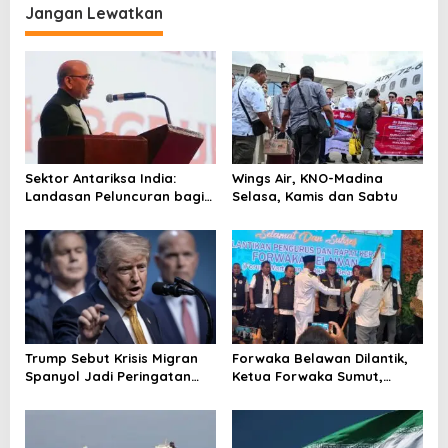
Jangan Lewatkan
g
a
s
i
p
o
Sektor Antariksa India:
Wings Air, KNO-Madina
s
Landasan Peluncuran bagi
Selasa, Kamis dan Sabtu
Kemitraan Global
Trump Sebut Krisis Migran
Forwaka Belawan Dilantik,
Spanyol Jadi Peringatan
Ketua Forwaka Sumut,
untuk AS!
Irfandi: Tingkatkan
Profesionalisme Wartawan
di Wilayah Hukum Kejari
Belawan