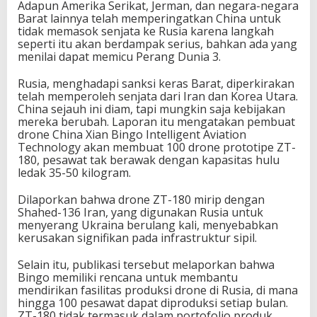
Adapun Amerika Serikat, Jerman, dan negara-negara
Barat lainnya telah memperingatkan China untuk
tidak memasok senjata ke Rusia karena langkah
seperti itu akan berdampak serius, bahkan ada yang
menilai dapat memicu Perang Dunia 3.
Rusia, menghadapi sanksi keras Barat, diperkirakan
telah memperoleh senjata dari Iran dan Korea Utara.
China sejauh ini diam, tapi mungkin saja kebijakan
mereka berubah. Laporan itu mengatakan pembuat
drone China Xian Bingo Intelligent Aviation
Technology akan membuat 100 drone prototipe ZT-
180, pesawat tak berawak dengan kapasitas hulu
ledak 35-50 kilogram.
Dilaporkan bahwa drone ZT-180 mirip dengan
Shahed-136 Iran, yang digunakan Rusia untuk
menyerang Ukraina berulang kali, menyebabkan
kerusakan signifikan pada infrastruktur sipil.
Selain itu, publikasi tersebut melaporkan bahwa
Bingo memiliki rencana untuk membantu
mendirikan fasilitas produksi drone di Rusia, di mana
hingga 100 pesawat dapat diproduksi setiap bulan.
ZT-180 tidak termasuk dalam portofolio produk