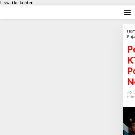
Lewati ke konten
Hom
Paj
P
K
P
N
ADI
Krim