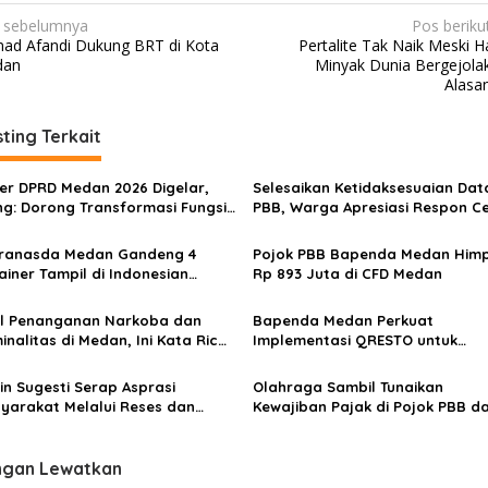
 sebelumnya
Pos beriku
ad Afandi Dukung BRT di Kota
Pertalite Tak Naik Meski H
dan
Minyak Dunia Bergejolak,
Alasa
ting Terkait
er DPRD Medan 2026 Digelar,
Selesaikan Ketidaksesuaian Dat
g: Dorong Transformasi Fungsi
PBB, Warga Apresiasi Respon C
an Melalui Inovasi dan
Bapenda Kota Medan
talisasi
ranasda Medan Gandeng 4
Pojok PBB Bapenda Medan Him
ainer Tampil di Indonesian
Rp 893 Juta di CFD Medan
hion Week
l Penanganan Narkoba dan
Bapenda Medan Perkuat
minalitas di Medan, Ini Kata Rico
Implementasi QRESTO untuk
as…
Optimalkan Penerimaan Pajak
Daerah
in Sugesti Serap Asprasi
Olahraga Sambil Tunaikan
yarakat Melalui Reses dan
Kewajiban Pajak di Pojok PBB d
juangkan di DPRD Medan
Samsat Keliling CFD Kota Medan
ngan Lewatkan