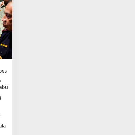
bes
V
Rabu
i
s
ala