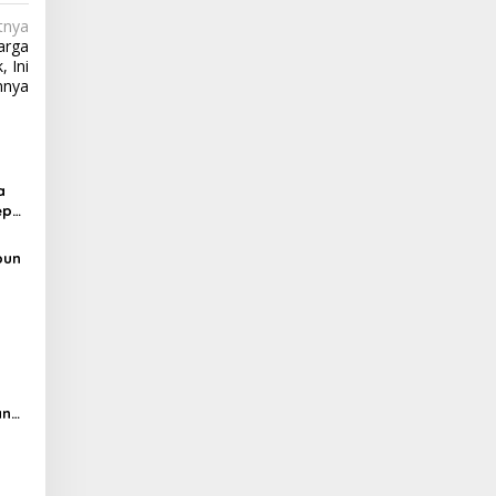
tnya
arga
 Ini
nnya
a
epat
pun
an