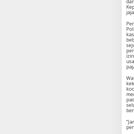
dan
Kep
jaj
Pen
Po
kas
beb
sej
pen
izi
usa
paj
Wal
kek
koo
me
pad
sel
ber
“Ja
per