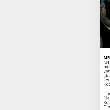
ME
Med
mel
yan
(3/
ket
Kot
Tur
Med
Kep
Din