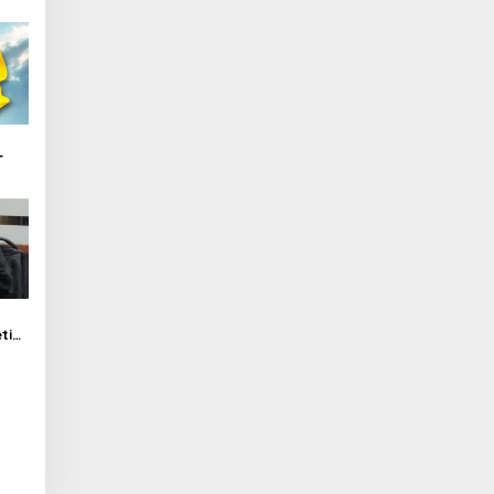
T
tia
h