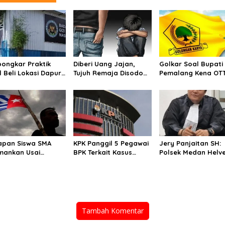
bongkar Praktik
Diberi Uang Jajan,
Golkar Soal Bupati
l Beli Lokasi Dapur
Tujuh Remaja Disodomi
Pemalang Kena OT
G
Waria
apan Siswa SMA
KPK Panggil 5 Pegawai
Jery Panjaitan SH:
mankan Usai
BPK Terkait Kasus
Polsek Medan Helve
arkan Bendera
Bupati Muara Enim
Harus Profesional
tang Kejora di
Tangani Kasus
ire
Pembobolan Ruma
Disertai Pencurian
Tambah Komentar