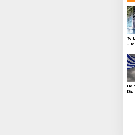
Ter
Jua
MB
Del
Dia
Kib
Bin
Nab