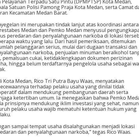
 Pelayanan Terpadu Satu Pintu (DPMPTSP) Kota Medan,
ala Satuan Polisi Pamong Praja Kota Medan, serta Camat d
aran Kecamatan Medan Barat.
yegelan ini merupakan tindak lanjut atas koordinasi antara
lrestabes Medan dan Pemko Medan menyusul pengungkap
us peredaran dan penyalahgunaan narkoba di lokasi terse
erapa waktu yang lalu. Dari hasil pemeriksaan, ditemukan
umlah pelanggaran serius, mulai dari dugaan transaksi dan
yalahgunaan narkoba, penjualan minuman beralkohol tan
n, pemalsuan cukai, ketidaklengkapan dokumen perizinan
ha, hingga belum terdaftarnya pengelola usaha sebagai wa
ak.
i Kota Medan, Rico Tri Putra Bayu Waas, menyatakan
ecewaannya terhadap pelaku usaha yang dinilai tidak
peratif dalam mendukung pembangunan daerah serta
njaga ketertiban umum. Ia menegaskan bahwa Pemko Med
a prinsipnya mendukung iklim investasi yang sehat, namun
uruh pelaku usaha wajib mematuhi ketentuan hukum yang
laku.
ngan sampai tempat usaha disalahgunakan menjadi lokasi
edaran dan penyalahgunaan narkoba,” tegas Rico Waas.