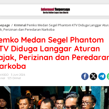
epage
/
Kriminal
Pemko Medan Segel Phantom KTV Diduga Langgar Atur
ak, Perizinan dan Peredaran Narkoba
emko Medan Segel Phantom
TV Diduga Langgar Aturan
ajak, Perizinan dan Peredara
arkoba
 WASGO
3 Juni 2026
inal
125 Dilihat