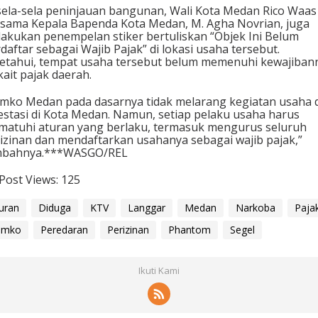
sela-sela peninjauan bangunan, Wali Kota Medan Rico Waas
sama Kepala Bapenda Kota Medan, M. Agha Novrian, juga
akukan penempelan stiker bertuliskan “Objek Ini Belum
daftar sebagai Wajib Pajak” di lokasi usaha tersebut.
etahui, tempat usaha tersebut belum memenuhi kewajiban
kait pajak daerah.
mko Medan pada dasarnya tidak melarang kegiatan usaha 
estasi di Kota Medan. Namun, setiap pelaku usaha harus
atuhi aturan yang berlaku, termasuk mengurus seluruh
izinan dan mendaftarkan usahanya sebagai wajib pajak,”
mbahnya.***WASGO/REL
Post Views:
125
uran
Diduga
KTV
Langgar
Medan
Narkoba
Paja
emko
Peredaran
Perizinan
Phantom
Segel
Ikuti Kami