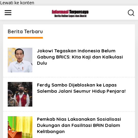
Lewati ke konten
Berita Terbaru
I
n
Jokowi Tegaskan Indonesia Belum
f
Gabung BRICS: Kita Kaji dan Kalkulasi
o
Dulu
r
m
a
s
i
Ferdy Sambo Dijebloskan ke Lapas
T
Salemba Jalani Seumur Hidup Penjara!
e
r
p
e
r
Pemkab Nias Laksanakan Sosialisasi
c
a
Dukungan dan Fasilitasi BRIN Dalam
y
Kelitbangan
a