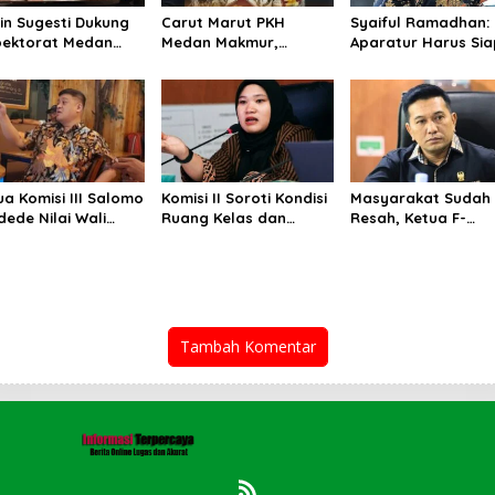
in Sugesti Dukung
Carut Marut PKH
Syaiful Ramadhan:
pektorat Medan
Medan Makmur,
Aparatur Harus Si
oti Kinerja Kadis
Zulkarnaen
Layani Masyarakat
kimcikataru Terkait
Pertanyakan
Susah Maupun Sen
dahnya Serapan
Keseriusan Pemko
garan
Salurkan Bansos
ua Komisi III Salomo
Komisi II Soroti Kondisi
Masyarakat Sudah
dede Nilai Wali
Ruang Kelas dan
Resah, Ketua F-
a Gagal Majukan
Minimnya Fasilitas
Gerindra Minta Ric
D, PUD
Pendidikan di UPT
Waas Serius Benahi
bangunan Merugi
SMPN 39 Medan
Sistem Parkir dan
iap Tahun
Lampu Jalan
Tambah Komentar