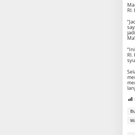
Mar
RI.
“Ja
sa
jad
Ma’
“In
RI.
syu
Sel
mem
men
lan
Bu
W