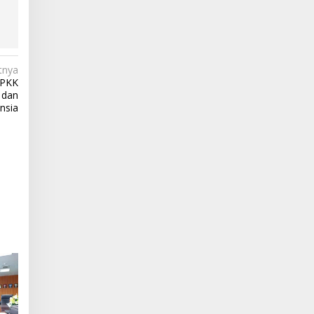
tnya
 PKK
 dan
nsia