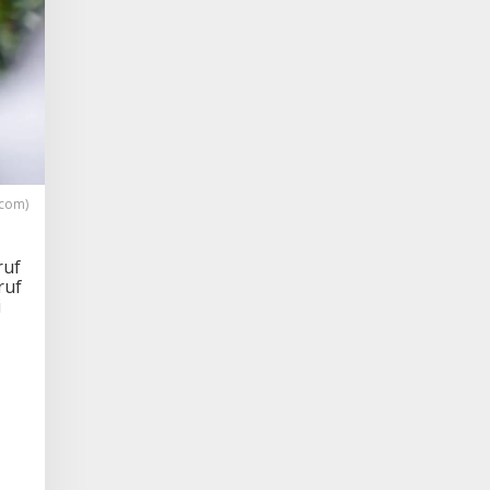
.com)
ruf
ruf
i