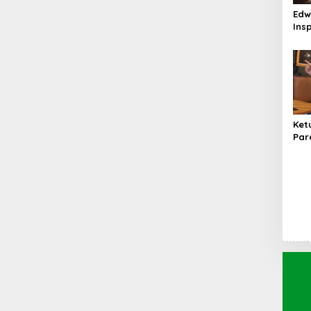
Edw
Ins
Sor
Per
Ren
Ang
Ket
Par
Kot
BUM
Pem
Set