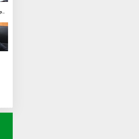
ap
ang
o