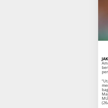
JA
Ami
ber
pem
“Ut
mem
bag
Maj
MUI
(26