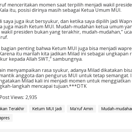
uf menceritakan momen saat terpilih menjadi wakil presid
 Kala itu, posisi dirinya masih sebagai Ketua Umum MUI.
di saya juga ikut bersyukur, dan ketika saya dipilih jadi Wapr
ya juga masih Ketum MUI. Mudah-mudahan ketua umum ya
i wakil presiden bukan yang terakhir, mudah-mudahan,” uc
ruf.
i bagian penting bahwa Ketum MUI juga bisa menjadi wapre
 Karena itu marilah kita jadikan Milad ini sebagai ungkapan 
kur kepada Allah SWT,” sambungnya.
ain menyampaikan rasa syukur, adanya Milad dikatakan bis
antik anggota dan pengurus MUI untuk tetap semangat. I
gatakan Milad kali ini menjadi momen untuk menggiatkan
gkah-langkah mencapai tujuan.***DTK
Post Views:
2,935
kan Terakhir
Ketum MUI Jadi
Ma'ruf Amin
Mudah-mudaha
apres