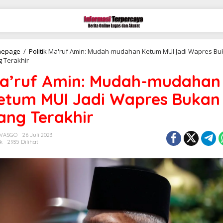
epage
/
Politik
Ma'ruf Amin: Mudah-mudahan Ketum MUI Jadi Wapres Bu
 Terakhir
a’ruf Amin: Mudah-mudahan
etum MUI Jadi Wapres Bukan
ang Terakhir
 WASGO
26 Juli 2023
ik
2935 Dilihat