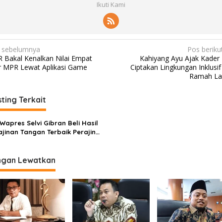
Ikuti Kami
 sebelumnya
Pos beriku
 Bakal Kenalkan Nilai Empat
Kahiyang Ayu Ajak Kader
ar MPR Lewat Aplikasi Game
Ciptakan Lingkungan Inklusif
Ramah La
ting Terkait
 Wapres Selvi Gibran Beli Hasil
ajinan Tangan Terbaik Perajin
an di The Jakarta Inacraft 2025
ngan Lewatkan