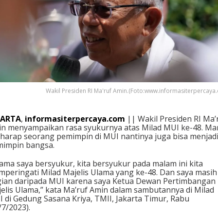
Wakil Presiden RI Ma'ruf Amin.(Foto:www.informasiterpercaya
KARTA
,
informasiterpercaya.com
|| Wakil Presiden RI Ma’
n menyampaikan rasa syukurnya atas Milad MUI ke-48. Ma
harap seorang pemimpin di MUI nantinya juga bisa menjad
impin bangsa.
ama saya bersyukur, kita bersyukur pada malam ini kita
peringati Milad Majelis Ulama yang ke-48. Dan saya masih
ian daripada MUI karena saya Ketua Dewan Pertimbangan
elis Ulama,” kata Ma’ruf Amin dalam sambutannya di Milad
 di Gedung Sasana Kriya, TMII, Jakarta Timur, Rabu
/7/2023).