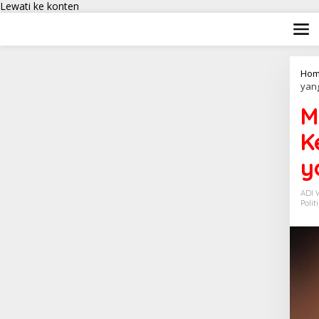
Lewati ke konten
Hom
yang
M
K
y
ADI
Polit