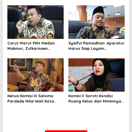
Kinerja Kadis Perkimcikataru
Terkait Rendahnya Serapan
Anggaran
Carut Marut PKH Medan
Syaiful Ramadhan: Aparatur
Makmur, Zulkarnaen
Harus Siap Layani
Pertanyakan Keseriusan
Masyarakat Susah Maupun
Pemko Salurkan Bansos
Senang
Ketua Komisi III Salomo
Komisi II Soroti Kondisi
Pardede Nilai Wali Kota
Ruang Kelas dan Minimnya
Gagal Majukan BUMD, PUD
Fasilitas Pendidikan di UPT
Pembangunan Merugi
SMPN 39 Medan
Setiap Tahun