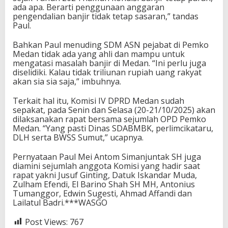
ada apa. Berarti penggunaan anggaran
pengendalian banjir tidak tetap sasaran,” tandas
Paul.
Bahkan Paul menuding SDM ASN pejabat di Pemko
Medan tidak ada yang ahli dan mampu untuk
mengatasi masalah banjir di Medan. “Ini perlu juga
diselidiki. Kalau tidak triliunan rupiah uang rakyat
akan sia sia saja,” imbuhnya.
Terkait hal itu, Komisi IV DPRD Medan sudah
sepakat, pada Senin dan Selasa (20-21/10/2025) akan
dilaksanakan rapat bersama sejumlah OPD Pemko
Medan. “Yang pasti Dinas SDABMBK, perlimcikataru,
DLH serta BWSS Sumut,” ucapnya.
Pernyataan Paul Mei Antom Simanjuntak SH juga
diamini sejumlah anggota Komisi yang hadir saat
rapat yakni Jusuf Ginting, Datuk Iskandar Muda,
Zulham Efendi, El Barino Shah SH MH, Antonius
Tumanggor, Edwin Sugesti, Ahmad Affandi dan
Lailatul Badri.***WASGO
Post Views:
767