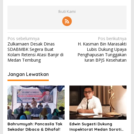
Ikuti Kami
N
Pos sebelumnya
Pos berikutnya
Zulkarnaen Desak Dinas
H. Kasman Bin Marasakti
a
SDABMBK Segera Buat
Lubis Dukung Upaya
v
Kolam Retensi Atasi Banjir di
Penghapusan Tunggakan
Medan Tembung
Iuran BPJS Kesehatan
i
g
Jangan Lewatkan
a
s
i
p
o
s
Bahrumsyah: Pancasila Tak
Edwin Sugesti Dukung
Sekadar Dibaca & Dihafal!
Inspektorat Medan Soroti