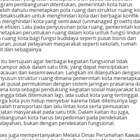
gram pembangunan ditentukan, pemerintah kota harus
lebih dahulu menetapkan pola ruang dan struktur ruang ko
 dimaksudkan untuk menghindari kota dari berbagai konflik
 menghindari kota yang semrawut (unmanaged growth) da
ak efisien. Lalu pada penyusunan pola ruang, pemerintah ko
etapkan peruntukan ruang dalam kota untuk fungsi lindu
 ruang kota bagi fungsi budidaya seperti pusat bisnis dan
uran, pusat pelayanan masyarakat seperti sekolah, rumah
it dan sebagainya.
 itu bertujuan agar berbagai kegiatan fungsional tidak
campur aduk dalam satu titik, yang dapat menciptakan
acauan dan kesemrawutan. Langkah ini dilanjutkan dengan
yusun struktur ruang dimana pemerintah kota menetapk
at-pusat permukiman dengan sistem jaringan prasarana d
ana kota sebagai pendukung kegiatan sosial masyarakat ko
ingga tidak ditemukan lagi, ada sudut kota yang tertinggal.
ga kota pun hidup menyebar karena tidak ditemuinya lagi
alah transportasi dan lalu lintas kota serta pemusatan
iatan masyarakat pada satu titik. Dalam kaitan itu juga,
mbangunan kota harus berpedoman pada pendekatan
ilayahan, bukan dengan pendekatan fungsional.
ses juga mempertanyakan Melalui Dinas Perumahan Kawa