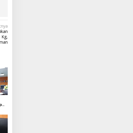
tnya
ikan
 Kg,
Aman
ap
ang