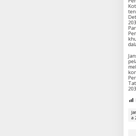
Pem
Kot
ten
Det
203
Par
Pem
khu
dal
Jan
pel
mel
kon
Per
Tat
20
Ja
a 