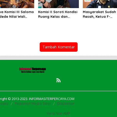
ua Komisi III Salomo
Komisi II Soroti Kondisi
Masyarakat Sudah
dede Nilai Wali
Ruang Kelas dan
Resah, Ketua F-
a Gagal Majukan
Minimnya Fasilitas
Gerindra Minta Ric
D, PUD
Pendidikan di UPT
Waas Serius Benahi
bangunan Merugi
SMPN 39 Medan
Sistem Parkir dan
iap Tahun
Lampu Jalan
Tambah Komentar
right © 2013-2023. INFORMASITERPERCAYA.COM
daksi
Pedoman Media Siber
Disclaimer
Versi Non AMP