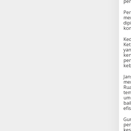
pen
Per
men
dip
kom
Ked
Ket
yan
ken
pen
keb
Jan
men
Rua
tem
umu
bai
efi
Gun
pem
kes