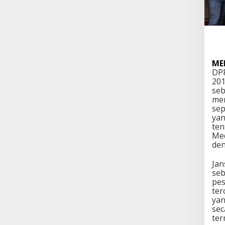
ME
DP
201
seb
men
sep
yan
ten
Med
den
Ja
seb
pes
ter
yan
sec
ter