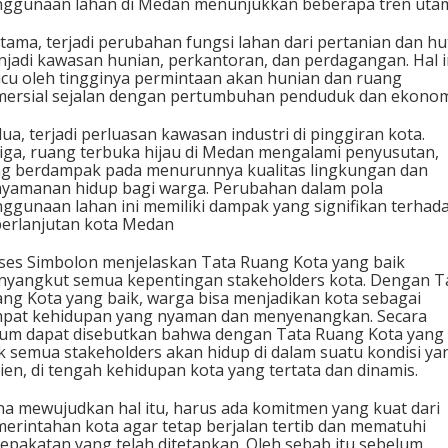
ggunaan lahan di Medan menunjukkan beberapa tren uta
tama, terjadi perubahan fungsi lahan dari pertanian dan h
jadi kawasan hunian, perkantoran, dan perdagangan. Hal i
icu oleh tingginya permintaan akan hunian dan ruang
ersial sejalan dengan pertumbuhan penduduk dan ekonom
ua, terjadi perluasan kawasan industri di pinggiran kota.
iga, ruang terbuka hijau di Medan mengalami penyusutan,
g berdampak pada menurunnya kualitas lingkungan dan
yamanan hidup bagi warga. Perubahan dalam pola
ggunaan lahan ini memiliki dampak yang signifikan terhad
erlanjutan kota Medan
ses Simbolon menjelaskan Tata Ruang Kota yang baik
yangkut semua kepentingan stakeholders kota. Dengan T
ng Kota yang baik, warga bisa menjadikan kota sebagai
pat kehidupan yang nyaman dan menyenangkan. Secara
m dapat disebutkan bahwa dengan Tata Ruang Kota yang
k semua stakeholders akan hidup di dalam suatu kondisi ya
sien, di tengah kehidupan kota yang tertata dan dinamis.
a mewujudkan hal itu, harus ada komitmen yang kuat dari
erintahan kota agar tetap berjalan tertib dan mematuhi
epakatan yang telah ditetapkan. Oleh sebab itu sebelum