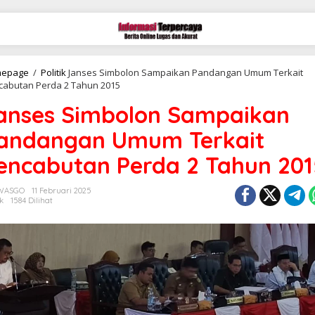
epage
/
Politik
Janses Simbolon Sampaikan Pandangan Umum Terkait
cabutan Perda 2 Tahun 2015
anses Simbolon Sampaikan
andangan Umum Terkait
encabutan Perda 2 Tahun 201
 WASGO
11 Februari 2025
ik
1584 Dilihat