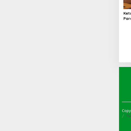
Ket
Par
Kot
BUM
Pem
Set
Copy
Re