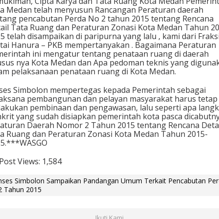
ukiman, Cipta Karya dan Tata Ruang Kota Medan Pemerin
a Medan telah menyusun Rancangan Peraturan daerah
tang pencabutan Perda No 2 tahun 2015 tentang Rencana
ail Tata Ruang dan Peraturan Zonasi Kota Medan Tahun 2
5 telah disampaikan di paripurna yang lalu , kami dari Fraks
tai Hanura – PKB mempertanyakan . Bagaimana Peraturan
erintah ini mengatur tentang penataan ruang di daerah
sus nya Kota Medan dan Apa pedoman teknis yang diguna
am pelaksanaan penataan ruang di Kota Medan.
ses Simbolon mempertegas kepada Pemerintah sebagai
aksana pembangunan dan pelayan masyarakat harus tetap
akukan pembinaan dan pengawasan, lalu seperti apa lang
krit yang sudah disiapkan pemerintah kota pasca dicabutn
aturan Daerah Nomor 2 Tahun 2015 tentang Rencana Detai
a Ruang dan Peraturan Zonasi Kota Medan Tahun 2015-
35.***WASGO
Post Views:
1,584
nses Simbolon Sampaikan Pandangan Umum Terkait Pencabutan Per
2 Tahun 2015
Ikuti Kami