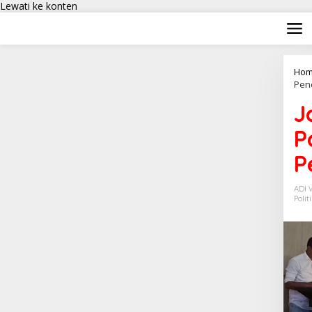
Lewati ke konten
Hom
Pen
J
P
P
ADI
Polit