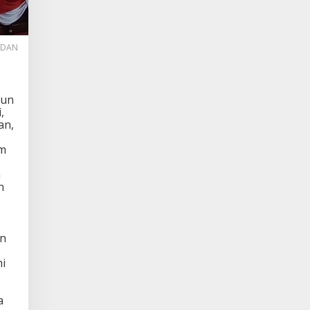
EDAN
hun
,
an,
um
a
n
an
mi
a