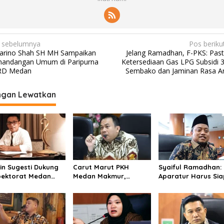
 sebelumnya
Pos beriku
Barino Shah SH MH Sampaikan
Jelang Ramadhan, F-PKS: Past
andangan Umum di Paripurna
Ketersediaan Gas LPG Subsidi 3
RD Medan
Sembako dan Jaminan Rasa 
ngan Lewatkan
in Sugesti Dukung
Carut Marut PKH
Syaiful Ramadhan:
pektorat Medan
Medan Makmur,
Aparatur Harus Si
oti Kinerja Kadis
Zulkarnaen
Layani Masyarakat
kimcikataru Terkait
Pertanyakan
Susah Maupun Sen
dahnya Serapan
Keseriusan Pemko
garan
Salurkan Bansos