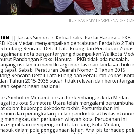
ILUSTRASI RAPAT PARIPURNA DPRD M
DAN
|| Janses Simbolon Ketua Fraksi Partai Hanura – PKB
RD Kota Medan menyampaikan pencabutan Perda No 2 Ta
5 tentang Rencana Detail Tata Ruang dan Peraturan Zonasi
agaimana nota pengantar yang disampaikan Walikota Med
urut Pandangan Fraksi Hanura – PKB tidak ada masalah,
anjang usulan ini memiliki argumentasi dan landasan huk
g tepat. Sebab, Peraturan Daerah Nomor 2 Tahun 2015
tang Rencana Detail Tata Ruang dan Peraturan Zonasi Kot
an Tahun 2015-2035 sudah tidak relevan dan bertentanga
gan kepentingan nasional.
nses Simbolon Menambahkan Perkembangan kota Medan
agai ibukota Sumatera Utara telah mengalami pertumbuh
at dalam beberapa dekade terakhir. Pertumbuhan ini
cermin dari peningkatan jumlah penduduk, aktivitas ekono
g meningkat, dan perluasan wilayah kota. Perubahan ini
ara signifikan mempengaruhi tata ruang kota Medan,
masuk dalam pola penggunaan lahan. Analisis terhadap pol