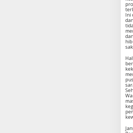
pro
ter
Ini
dan
tid
men
dan
hib
sak
Hal
ber
kek
men
pus
sar
Seh
War
mas
keg
pe
kew
Jan