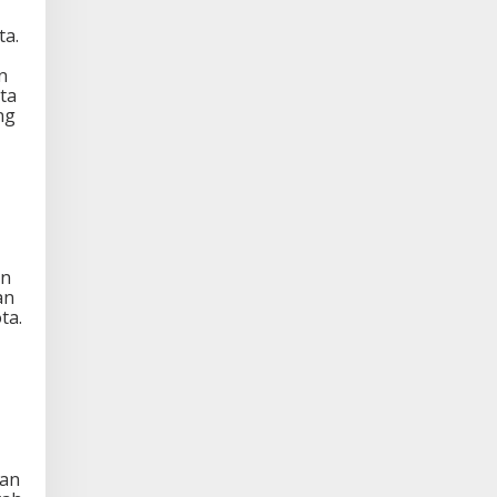
ta.
n
ta
ng
an
an
ta.
san