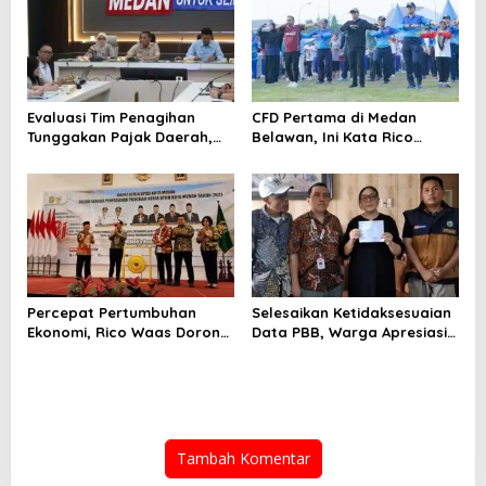
Evaluasi Tim Penagihan
CFD Pertama di Medan
Tunggakan Pajak Daerah,
Belawan, Ini Kata Rico
Bapenda Medan Berhasil
Waas…
Tagih Rp 1,4 M pada Juli
2026
Percepat Pertumbuhan
Selesaikan Ketidaksesuaian
Ekonomi, Rico Waas Dorong
Data PBB, Warga Apresiasi
Penguatan Sinergi Pemko-
Respon Cepat Bapenda
DPRD
Kota Medan
Tambah Komentar