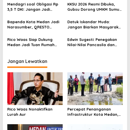
Kab. Bengkalis
Tingkat Desa
Mendagri soal Obligasi Rp
KKSU 2026 Resmi Dibuka,
p
3,5 T DKI: Jangan Jadi
Gubsu Dorong UMKM Sumut
o
Beban Gubenur Berikutnya
Naik Kelas, Tembus Pasar
Global dan Tarik Investasi
s
Bapenda Kota Medan Jadi
Datuk Iskandar Muda:
Narasumber, QRESTO
Jangan Biarkan Masyarakat
Tampil sebagai Best
Medan Jadi Korban Utama
Practice pada Capacity
Kisruh Distribusi BBM
Rico Waas Siap Dukung
Edwin Sugesti: Penegakan
Building TP2DD Regional
Medan Jadi Tuan Rumah
Nilai-Nilai Pancasila dan
Sumatera 2026 di
Silaturahmi Anak Bangsa
Wawasan Kebangsaan
Palembang
2026
Memerlukan Partisipasi Aktif
Masyarakat
Jangan Lewatkan
Rico Waas Nonaktifkan
Percepat Penanganan
Lurah Aur
Infrastruktur Kota Medan,
Dinas SDABMBK Perkuat
Sinergi dengan Kecamatan