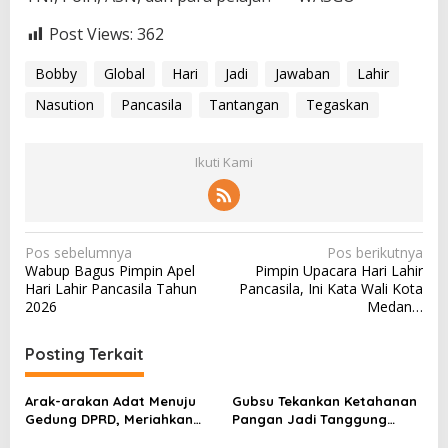
Post Views:
362
Bobby
Global
Hari
Jadi
Jawaban
Lahir
Nasution
Pancasila
Tantangan
Tegaskan
Ikuti Kami
N
Pos sebelumnya
Pos berikutnya
Wabup Bagus Pimpin Apel
Pimpin Upacara Hari Lahir
a
Hari Lahir Pancasila Tahun
Pancasila, Ini Kata Wali Kota
v
2026
Medan…
i
Posting Terkait
g
a
Arak-arakan Adat Menuju
Gubsu Tekankan Ketahanan
s
Gedung DPRD, Meriahkan
Pangan Jadi Tanggung
Puncak Hari Jadi Ke-514
Jawab Pemerintah hingga
i