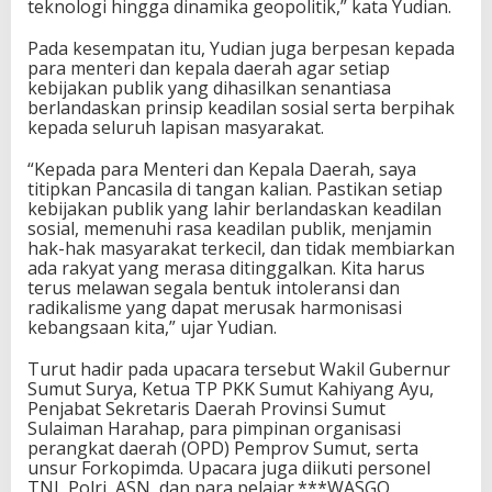
teknologi hingga dinamika geopolitik,” kata Yudian.
Pada kesempatan itu, Yudian juga berpesan kepada
para menteri dan kepala daerah agar setiap
kebijakan publik yang dihasilkan senantiasa
berlandaskan prinsip keadilan sosial serta berpihak
kepada seluruh lapisan masyarakat.
“Kepada para Menteri dan Kepala Daerah, saya
titipkan Pancasila di tangan kalian. Pastikan setiap
kebijakan publik yang lahir berlandaskan keadilan
sosial, memenuhi rasa keadilan publik, menjamin
hak-hak masyarakat terkecil, dan tidak membiarkan
ada rakyat yang merasa ditinggalkan. Kita harus
terus melawan segala bentuk intoleransi dan
radikalisme yang dapat merusak harmonisasi
kebangsaan kita,” ujar Yudian.
Turut hadir pada upacara tersebut Wakil Gubernur
Sumut Surya, Ketua TP PKK Sumut Kahiyang Ayu,
Penjabat Sekretaris Daerah Provinsi Sumut
Sulaiman Harahap, para pimpinan organisasi
perangkat daerah (OPD) Pemprov Sumut, serta
unsur Forkopimda. Upacara juga diikuti personel
TNI, Polri, ASN, dan para pelajar.***WASGO