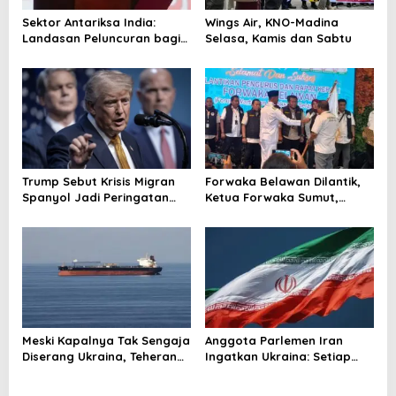
s
Sektor Antariksa India:
Wings Air, KNO-Madina
Landasan Peluncuran bagi
Selasa, Kamis dan Sabtu
Kemitraan Global
Trump Sebut Krisis Migran
Forwaka Belawan Dilantik,
Spanyol Jadi Peringatan
Ketua Forwaka Sumut,
untuk AS!
Irfandi: Tingkatkan
Profesionalisme Wartawan
di Wilayah Hukum Kejari
Belawan
Meski Kapalnya Tak Sengaja
Anggota Parlemen Iran
Diserang Ukraina, Teheran
Ingatkan Ukraina: Setiap
Tuntut Ganti Rugi
Serangan Ada Harganya!