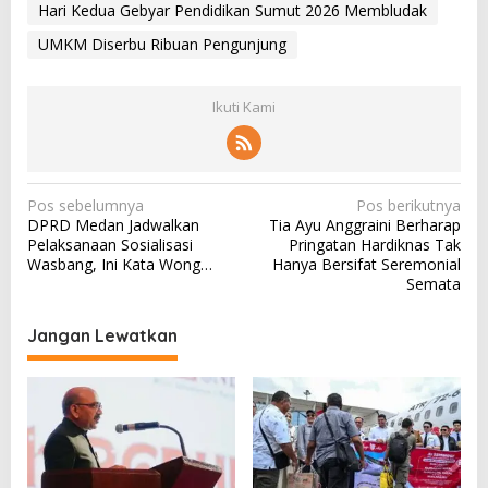
Hari Kedua Gebyar Pendidikan Sumut 2026 Membludak
UMKM Diserbu Ribuan Pengunjung
Ikuti Kami
N
Pos sebelumnya
Pos berikutnya
DPRD Medan Jadwalkan
Tia Ayu Anggraini Berharap
a
Pelaksanaan Sosialisasi
Pringatan Hardiknas Tak
v
Wasbang, Ini Kata Wong…
Hanya Bersifat Seremonial
Semata
i
g
Jangan Lewatkan
a
s
i
p
o