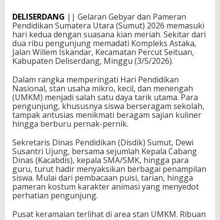
DELISERDANG
|| Gelaran Gebyar dan Pameran
Pendidikan Sumatera Utara (Sumut) 2026 memasuki
hari kedua dengan suasana kian meriah. Sekitar dari
dua ribu pengunjung memadati Kompleks Astaka,
Jalan Willem Iskandar, Kecamatan Percut Seituan,
Kabupaten Deliserdang, Minggu (3/5/2026).
Dalam rangka memperingati Hari Pendidikan
Nasional, stan usaha mikro, kecil, dan menengah
(UMKM) menjadi salah satu daya tarik utama. Para
pengunjung, khususnya siswa berseragam sekolah,
tampak antusias menikmati beragam sajian kuliner
hingga berburu pernak-pernik.
Sekretaris Dinas Pendidikan (Disdik) Sumut, Dewi
Susantri Ujung, bersama sejumlah Kepala Cabang
Dinas (Kacabdis), kepala SMA/SMK, hingga para
guru, turut hadir menyaksikan berbagai penampilan
siswa. Mulai dari pembacaan puisi, tarian, hingga
pameran kostum karakter animasi yang menyedot
perhatian pengunjung.
Pusat keramaian terlihat di area stan UMKM. Ribuan