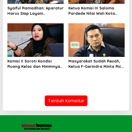
Syaiful Ramadhan: Aparatur
Ketua Komisi III Salomo
Harus Siap Layani
Pardede Nilai Wali Kota
Masyarakat Susah Maupun
Gagal Majukan BUMD, PUD
Senang
Pembangunan Merugi
Setiap Tahun
Komisi II Soroti Kondisi
Masyarakat Sudah Resah,
Ruang Kelas dan Minimnya
Ketua F-Gerindra Minta Rico
Fasilitas Pendidikan di UPT
Waas Serius Benahi Sistem
SMPN 39 Medan
Parkir dan Lampu Jalan
Tambah Komentar