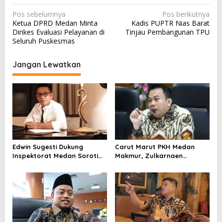
N
Pos sebelumnya
Pos berikutnya
Ketua DPRD Medan Minta
Kadis PUPTR Nias Barat
a
Dinkes Evaluasi Pelayanan di
Tinjau Pembangunan TPU
v
Seluruh Puskesmas
i
Jangan Lewatkan
g
a
s
i
p
o
Edwin Sugesti Dukung
Carut Marut PKH Medan
s
Inspektorat Medan Soroti
Makmur, Zulkarnaen
Kinerja Kadis Perkimcikataru
Pertanyakan Keseriusan
Terkait Rendahnya Serapan
Pemko Salurkan Bansos
Anggaran