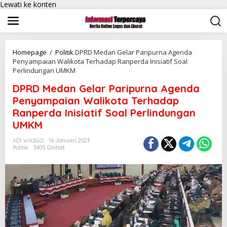
Lewati ke konten
Homepage
/
Politik
DPRD Medan Gelar Paripurna Agenda
Penyampaian Walikota Terhadap Ranperda Inisiatif Soal
Perlindungan UMKM
DPRD Medan Gelar Paripurna Agenda
Penyampaian Walikota Terhadap
Ranperda Inisiatif Soal Perlindungan
UMKM
ADI WASGO
16 Januari 2023
Politik
3405 Dilihat