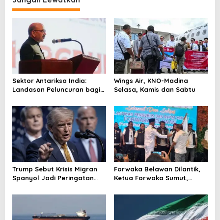
a
s
i
p
o
s
Sektor Antariksa India:
Wings Air, KNO-Madina
Landasan Peluncuran bagi
Selasa, Kamis dan Sabtu
Kemitraan Global
Trump Sebut Krisis Migran
Forwaka Belawan Dilantik,
Spanyol Jadi Peringatan
Ketua Forwaka Sumut,
untuk AS!
Irfandi: Tingkatkan
Profesionalisme Wartawan
di Wilayah Hukum Kejari
Belawan