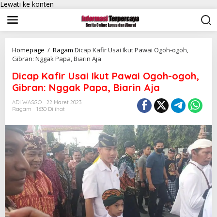
Lewati ke konten
Homepage
/
Ragam
Dicap Kafir Usai Ikut Pawai Ogoh-ogoh,
Gibran: Nggak Papa, Biarin Aja
Dicap Kafir Usai Ikut Pawai Ogoh-ogoh,
Gibran: Nggak Papa, Biarin Aja
ADI WASGO
22 Maret 2023
Ragam
1630 Dilihat