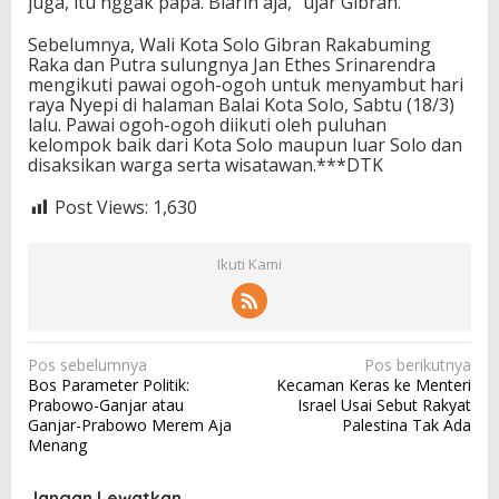
juga, itu nggak papa. Biarin aja,” ujar Gibran.
Sebelumnya, Wali Kota Solo Gibran Rakabuming
Raka dan Putra sulungnya Jan Ethes Srinarendra
mengikuti pawai ogoh-ogoh untuk menyambut hari
raya Nyepi di halaman Balai Kota Solo, Sabtu (18/3)
lalu. Pawai ogoh-ogoh diikuti oleh puluhan
kelompok baik dari Kota Solo maupun luar Solo dan
disaksikan warga serta wisatawan.***DTK
Post Views:
1,630
Ikuti Kami
N
Pos sebelumnya
Pos berikutnya
Bos Parameter Politik:
Kecaman Keras ke Menteri
a
Prabowo-Ganjar atau
Israel Usai Sebut Rakyat
v
Ganjar-Prabowo Merem Aja
Palestina Tak Ada
Menang
i
g
Jangan Lewatkan