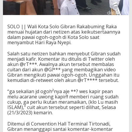
SOLO || Wali Kota Solo Gibran Rakabuming Raka
menuai hujatan dari netizen atas keikutsertaannya
dalam pawai ogoh-ogoh di Kota Solo saat
menyambut Hari Raya Nyepi.
Salah satu netizen bahkan menyebut Gibran sudah
menjadi kafir. Komentar itu ditulis di Twitter oleh
akun @rT***. Awalnya akun tersebut membalas
cuitan dari akun @Gl*** yang membagikan video
Gibran mengikuti pawai ogoh-ogoh. Unggahan itu
kemudian di-retweet oleh akun @rT**** tersebut.
“ga sekalian jd ogoh²nya aje **? wes kapir pean
melu acarane uwong kapir!! memberi ruang sudah
cukup, ga perlu ikutan meramaikan, (klo Lu masih
ISLAM),” cuit akun tersebut seperti dilihat, Selasa
(21/3/2023) kemarin.
Ditemui di Convention Hall Terminal Tirtonadi,
Gibran menanggapi santai komentar-komentar