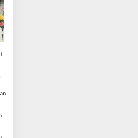
i
a
dan
n