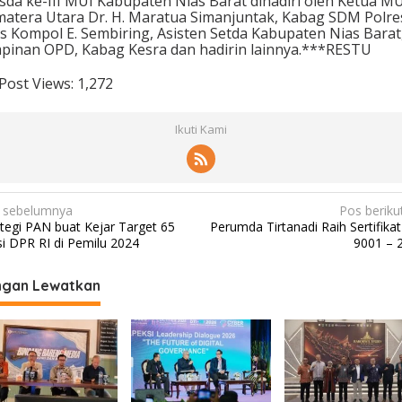
da ke-III MUI Kabupaten Nias Barat dihadiri oleh Ketua M
atera Utara Dr. H. Maratua Simanjuntak, Kabag SDM Polre
s Kompol E. Sembiring, Asisten Setda Kabupaten Nias Barat
pinan OPD, Kabag Kesra dan hadirin lainnya.***RESTU
Post Views:
1,272
Ikuti Kami
 sebelumnya
Pos beriku
ategi PAN buat Kejar Target 65
Perumda Tirtanadi Raih Sertifika
si DPR RI di Pemilu 2024
9001 – 
ngan Lewatkan