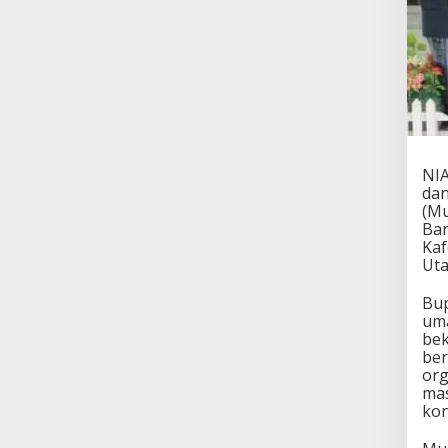
NIA
dan
(Mu
Bar
Kaf
Uta
Bup
uma
bek
ber
org
mas
kon