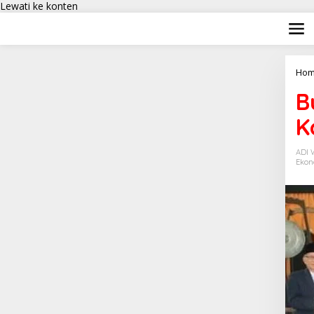
Lewati ke konten
Hom
B
K
ADI
Ekon