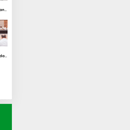
an
si
n
i
nda
 6.9