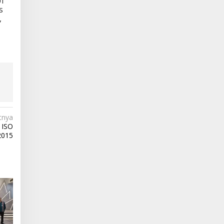
UI
s
,
tnya
t ISO
2015