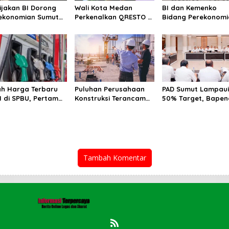
ijakan BI Dorong
Wali Kota Medan
BI dan Kemenko
ekonomian Sumut
Perkenalkan QRESTO di
Bidang Perekonomi
a Triwulan II Tahun
Forum Apeksi
Selenggarakan
6
Rakorwil TP2DD:
Akselerasi Digitalisa
Sistem Pembayara
untuk Peningkatan
PDRD di Sumatera
lah Harga Terbaru
Puluhan Perusahaan
PAD Sumut Lampau
 di SPBU, Pertamax
Konstruksi Terancam
50% Target, Bape
15.950/Liter
Gulung Tikar!
Optimistis Capai Rp
T
Tambah Komentar