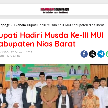
epage
/
Ekonomi
Bupati Hadiri Musda Ke-III MUI Kabupaten Nias Barat
upati Hadiri Musda Ke-III MUI
abupaten Nias Barat
 WASGO
27 Februari 2023
omi
1272 Dilihat